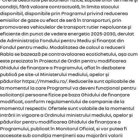
condiții, fără valoare contractuală, în limita stocului
disponibil, disponibile prin Programul privind reducerea
emisiilor de gaze cu efect de seră în transporturi, prin
promovarea vehiculelor de transport rutier nepoluante şi
eficiente din punct de vedere energetic 2025-2030, derulat
de Administrația Fondului pentru Mediu și finanțat din
Fondul pentru mediu. Modalitatea de calcul a reducerii
Rabla se bazează pe contravaloarea ecotichetului, așa cum
este precizata în Proiectul de Ordin pentru modificarea
Ghidului de finanțare a Programului, aflat în dezbatere
publică pe site-ul Ministerului mediului, apelor și
pădurilor
https://mmediu.ro/
. Reducerile sunt aplicabile de
la momentul la care Programul va deveni funcțional pentru
solicitanții persoane fizice pe baza Ghidului de finanțare
modificat, conform regulamentului de campanie de la
momentul respectiv. Ofertele sunt valabile de la momentul
intrării in vigoare a Ordinului ministrului mediului, apelor și
pădurilor pentru modificarea Ghidului de finanțare a
Programului, publicat în Monitorul Oficial, si vor putea fi
accesate sub condiția menținerii sau majorării valorii