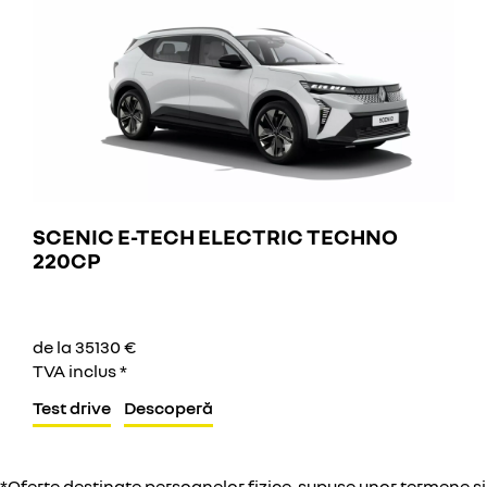
SCENIC E-TECH ELECTRIC TECHNO
220CP
de la 35130 €
TVA inclus *
Test drive
Descoperă
*Oferte destinate persoanelor fizice, supuse unor termene şi