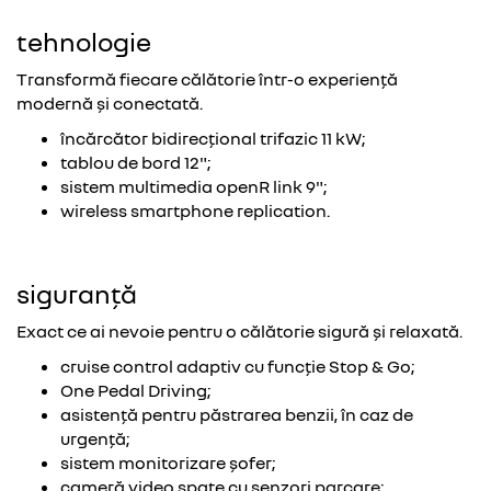
tehnologie
Transformă fiecare călătorie într-o experiență
modernă și conectată.
încărcător bidirecțional trifazic 11 kW;
tablou de bord 12";
sistem multimedia openR link 9";
wireless smartphone replication.
siguranță
Exact ce ai nevoie pentru o călătorie sigură și relaxată.
cruise control adaptiv cu funcție Stop & Go;
One Pedal Driving;
asistență pentru păstrarea benzii, în caz de
urgență;
sistem monitorizare șofer;
cameră video spate cu senzori parcare;