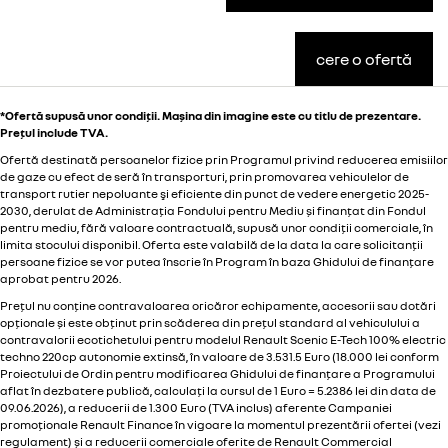
cere o ofertă
*Ofertă supusă unor condiții. Mașina din imagine este cu titlu de prezentare.
Prețul include TVA.
Ofertă destinată persoanelor fizice prin Programul privind reducerea emisiilor
de gaze cu efect de seră în transporturi, prin promovarea vehiculelor de
transport rutier nepoluante şi eficiente din punct de vedere energetic 2025-
2030, derulat de Administrația Fondului pentru Mediu și finanțat din Fondul
pentru mediu, fără valoare contractuală, supusă unor condiții comerciale, în
limita stocului disponibil. Oferta este valabilă de la data la care solicitanții
persoane fizice se vor putea înscrie în Program în baza Ghidului de finanțare
aprobat pentru 2026.
Prețul nu conține contravaloarea oricăror echipamente, accesorii sau dotări
opționale și este obținut prin scăderea din prețul standard al vehiculului a
contravalorii ecotichetului pentru modelul Renault Scenic E-Tech 100% electric
techno 220cp autonomie extinsă, în valoare de 3.531.5 Euro (18.000 lei conform
Proiectului de Ordin pentru modificarea Ghidului de finanțare a Programului
aflat în dezbatere publică, calculați la cursul de 1 Euro = 5.2386 lei din data de
09.06.2026), a reducerii de 1.300 Euro (TVA inclus) aferente Campaniei
promoționale Renault Finance în vigoare la momentul prezentării ofertei (
vezi
regulament
) și a reducerii comerciale oferite de Renault Commercial