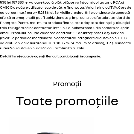
538 lei, 157 883 lei valoare totală plătibilă, se va întocmi obligatoriu RCA și
CASCO de către utilizator sau de către finanțator. Valorile includ TVA. Curs de
calcul estimat 1 euro = 5.2386 lei. Serviciile și asigurările conținute de această
ofertă promoțională pot fi achiziționate și împreună cu ofertele standard de
finanțare. Pentru mai multe produse financiare adaptate dorinței și situației
tale, te rugăm să ne contactezi într-unul din showroom-urile noastre sau prin
email. Produsul include valoarea contractului de întreținere Easy Service
(reviziile periodice menționate în carnetul de întreținere al autovehiculului)
valabil 3 ani de la livrare sau 100.000 km (prima limită atinsă), ITP și asistență
rutieră cu autovehicul de înlocuire în limita a 3 zile.
Detalii în
rețeaua de agenți Renault
participanți în campanie.
Promoții
Toate promoțiile