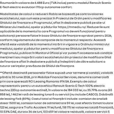
Roumanie în valoare de 6.488 Euro (TVA inclus) pentru modelul Renault Scenic
E-Tech electric evolution 170cp autonomie confort.
Modalitatea de calcul a reducerii Rabla se bazează pe contravaloarea
ecotichetului, așa cum este precizat în Proiectul de Ordin pentru modificarea
Ghidului de finanțare a Programului, aflat în dezbatere publică pe site-ul
Ministerului mediului, apelor și pădurilor
https://mmediu.ro/
. Reducerile sunt
aplicabile de la momentul la care Programul va deveni funcțional pentru
solicitanții persoane fizice în baza Ghidului de finanțare aprobat pentru 2026,
conform regulamentului de campanie de la momentul respectiv. Această
ofertă este valabilă de la momentul intrării in vigoare a Ordinului ministrului
mediului, apelor și pădurilor pentru modificarea Ghidului de finanțare a
Programului, publicat în Monitorul Oficial și vor putea fi accesate sub condiția
menținerii sau majorării valorii ecotichetului din proiectul de modificare Ghid
de finanțare aflat în dezbatere publică și îndeplinirii de către solicitant a
tuturor cerințelor prevăzute de Ghidul de finanțare.
**Ofertă destinată persoanelor fizice supusă unor termene și condiții, valabilă
până la 30 iunie 2026, prin Mobilize Financial Services, denumire comercială
prin care operează RCI Leasing Romania IFN SA. Exemplu de calcul
reprezentativ pentru un autovehicul Renault Scenic E-Tech 100% electric
techno 220cp autonomie extinsă, în valoare de 184 033 lei, cu 35.79% avans (65
858 lei), 1 462 lei rată de leasing lunară cu servicii (nu include CASCO). Dobândă
de leasing fixă (8.9%). Costul total al finanțării include: comision de analiză
dosar 1500 lei, comision lunar de administrare 59 lei, cost efectiv înmatriculare
122 lei, asigurare Trafic Accident 19 lei/lună, 118 175 lei valoarea totală finanțată,
10.53% DAE, durata 36 de luni, 103 659 lei valoare reziduală, valoare servicii 5