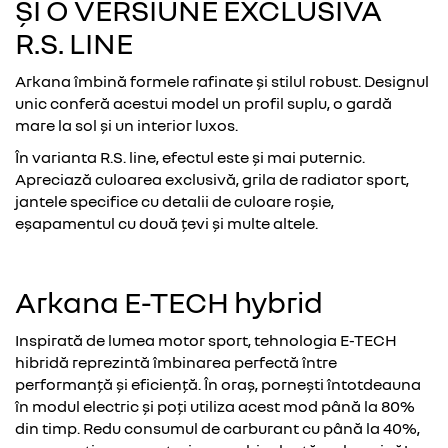
ȘI O VERSIUNE EXCLUSIVĂ
R.S. LINE
Arkana îmbină formele rafinate și stilul robust. Designul
unic conferă acestui model un profil suplu, o gardă
mare la sol și un interior luxos.
În varianta R.S. line, efectul este și mai puternic.
Apreciază culoarea exclusivă, grila de radiator sport,
jantele specifice cu detalii de culoare roșie,
eșapamentul cu două țevi și multe altele.
Arkana E-TECH hybrid
Inspirată de lumea motor sport, tehnologia E-TECH
hibridă reprezintă îmbinarea perfectă între
performanță și eficiență. În oraș, pornești întotdeauna
în modul electric și poți utiliza acest mod până la 80%
din timp. Redu consumul de carburant cu până la 40%,