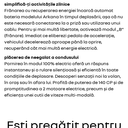
simplifică-ți activitățile zilnice
Frânarea cu recuperarea energiei încarcă automat
bateria modelului Arkana în timpul deplasării, așa că nu
este necesară conectarea la o priză sau utilizarea unui
cablu. Pentru și mai multă libertate, activează modul „B”
(frânare). Imediat ce eliberezi pedala de accelerație,
vehiculul decelerează aproape până la oprire,
recuperând cât mai multă energie electrică.
plăcerea de neegalat a condusului
Pornirea în modul 100% electric oferă un răspuns
instantaneu și o rulare silențioasă și eficientă în toate
condițiile de deplasare. Descoperi senzații noi la volan,
în oraș sau în afara lui. Profită de puterea de 140 CP și de
promptitudinea a 2 motoare electrice, precum și de
eficiența unei cutii de viteze multi-modală.
Ești pregătit pentru