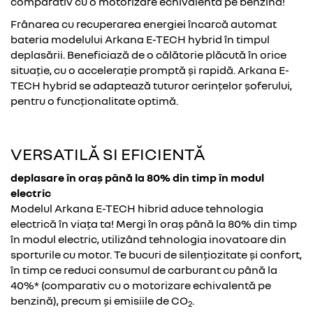
comparativ cu o motorizare echivalentă pe benzină!
Frânarea cu recuperarea energiei încarcă automat
bateria modelului Arkana E-TECH hybrid în timpul
deplasării. Beneficiază de o călătorie plăcută în orice
situație, cu o accelerație promptă și rapidă. Arkana E-
TECH hybrid se adaptează tuturor cerințelor șoferului,
pentru o funcționalitate optimă.
VERSATILĂ SI EFICIENTĂ
deplasare în oraș până la 80% din timp în modul
electric
Modelul Arkana E-TECH hibrid aduce tehnologia
electrică în viața ta! Mergi în oraș până la 80% din timp
în modul electric, utilizând tehnologia inovatoare din
sporturile cu motor. Te bucuri de silențiozitate și confort,
în timp ce reduci consumul de carburant cu până la
40%* (comparativ cu o motorizare echivalentă pe
benzină), precum și emisiile de CO
.
2